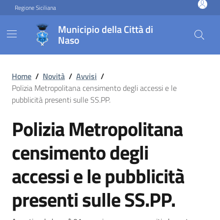
Vai ai contenuti
Vai al footer
Regione Siciliana
Municipio della Città di
Naso
Polizia Metropolitana censim
Home
/
Novità
/
Avvisi
/
Polizia Metropolitana censimento degli accessi e le
pubblicità presenti sulle SS.PP.
Polizia Metropolitana
censimento degli
accessi e le pubblicità
presenti sulle SS.PP.