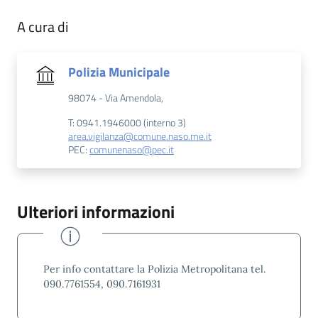
A cura di
Polizia Municipale
98074 - Via Amendola,
T: 0941.1946000 (interno 3)
area.vigilanza@comune.naso.me.it
PEC:
comunenaso@pec.it
Ulteriori informazioni
Per info contattare la Polizia Metropolitana tel.
090.7761554, 090.7161931