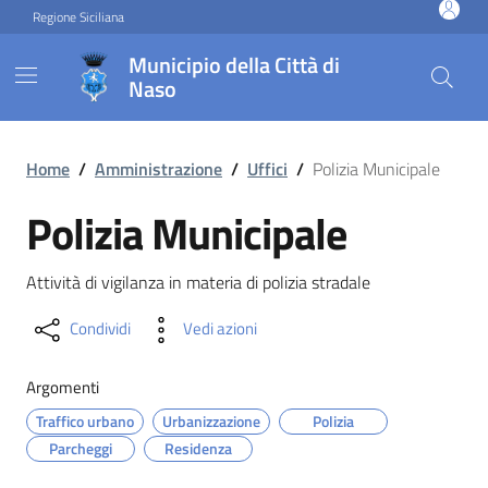
Vai ai contenuti
Vai al footer
Regione Siciliana
Municipio della Città di
Naso
Polizia Municipale
Home
/
Amministrazione
/
Uffici
/
Polizia Municipale
Polizia Municipale
Attività di vigilanza in materia di polizia stradale
Condividi
Vedi azioni
Argomenti
Traffico urbano
Urbanizzazione
Polizia
Parcheggi
Residenza