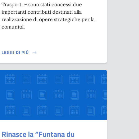
Trasporti – sono stati concessi due
importanti contributi destinati alla
realizzazione di opere strategiche per la
comunità.
LEGGI DI PIÙ
MMINISTRAZIONE NANÌ
SU ASSEGNATI A NASO ALTRI € 147.000,00, SERVIRANNO PER M
Rinasce la “Funtana du