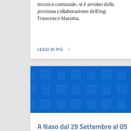
tecnico comunale, si è avvalso della
preziosa collaborazione dell’ing.
Francesco Marotta.
LEGGI DI PIÙ
SU PROTEZIONE CIVILE, IL COMUNE DI NASO 
A Naso dal 29 Settembre al 05