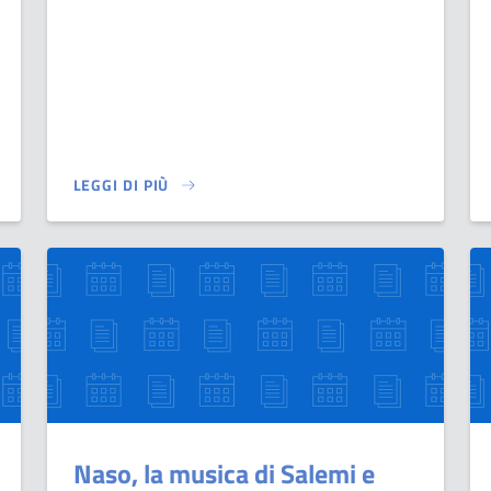
LEGGI DI PIÙ
AGGIORNA DOPO 22 ANNI IL PIANO: DECISIVO L’IMPULSO DELL’A
SU PRESENTATO IL PROGETTO “NASO È MERAVIGLIA”
Naso, la musica di Salemi e