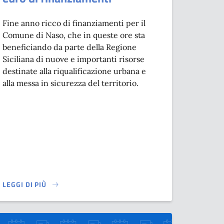
Fine anno ricco di finanziamenti per il
Comune di Naso, che in queste ore sta
beneficiando da parte della Regione
Siciliana di nuove e importanti risorse
destinate alla riqualificazione urbana e
alla messa in sicurezza del territorio.
LEGGI DI PIÙ
ILIONI. MIGLIORATA E PIÙ SICURA LA VIABILITÀ ALTERNATIVA
SU A NASO ULTERIORI 244.000,00 EURO DI FINANZIAMENTI