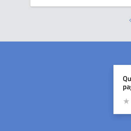
Qu
pa
Valut
Valu