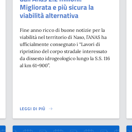
Migliorata e più sicura la
viabilità alternativa
Fine anno ricco di buone notizie per la
viabilità nel territorio di Naso, l’ANAS ha
ufficialmente consegnato i “Lavori di
ripristino del corpo stradale interessato
da dissesto idrogeologico lungo la S.S. 116
al km 61+900”.
LEGGI DI PIÙ
SU AL VIA AI LAVORI NELLA S.S. 116, DALL’ANAS 2.2 M