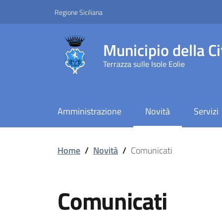
Vai ai contenuti
Vai al footer
Regione Siciliana
Municipio della Ci
Terrazza sulle Isole Eolie
Amministrazione
Novità
Servizi
Comunicati
Home
/
Novità
/
Comunicati
Comunicati