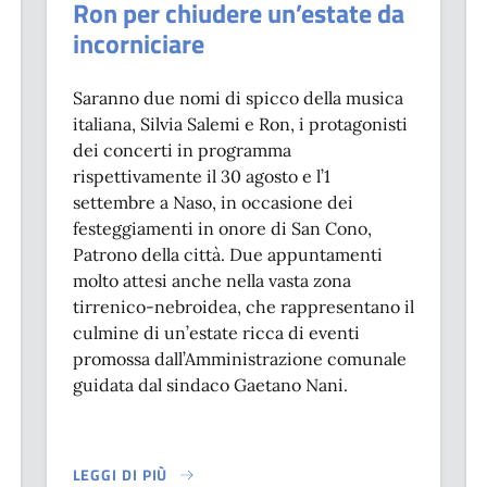
Ron per chiudere un’estate da
incorniciare
Saranno due nomi di spicco della musica
italiana, Silvia Salemi e Ron, i protagonisti
dei concerti in programma
rispettivamente il 30 agosto e l’1
settembre a Naso, in occasione dei
festeggiamenti in onore di San Cono,
Patrono della città. Due appuntamenti
molto attesi anche nella vasta zona
tirrenico-nebroidea, che rappresentano il
culmine di un’estate ricca di eventi
promossa dall’Amministrazione comunale
guidata dal sindaco Gaetano Nani.
LEGGI DI PIÙ
E 2025,LA SECONDA EDIZIONE DEL FESTIVAL NEBRODI CINEMA 
SU NASO, LA MUSICA DI SALEMI E RON PER CHIUDERE