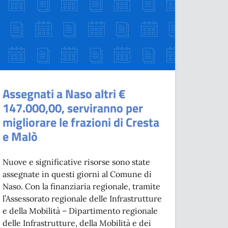
Assegnati a Naso altri €
147.000,00, serviranno per
migliorare le frazioni di Cresta
e Malò
Nuove e significative risorse sono state
assegnate in questi giorni al Comune di
Naso. Con la finanziaria regionale, tramite
l’Assessorato regionale delle Infrastrutture
e della Mobilità – Dipartimento regionale
delle Infrastrutture, della Mobilità e dei