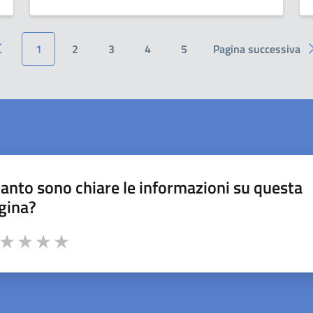
1
2
3
4
5
Pagina successiva
anto sono chiare le informazioni su questa
gina?
a da 1 a 5 stelle la pagina
ta 1 stelle su 5
Valuta 2 stelle su 5
Valuta 3 stelle su 5
Valuta 4 stelle su 5
Valuta 5 stelle su 5