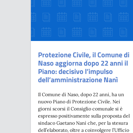
Protezione Civile, il Comune di
Naso aggiorna dopo 22 anni il
Piano: decisivo l’impulso
dell’amministrazione Nanì
Il Comune di Naso, dopo 22 anni, ha un
nuovo Piano di Protezione Civile. Nei
giorni scorsi il Consiglio comunale si è
espresso positivamente sulla proposta del
sindaco Gaetano Nanì che, per la stesura
dell’elaborato, oltre a coinvolgere l’Ufficio