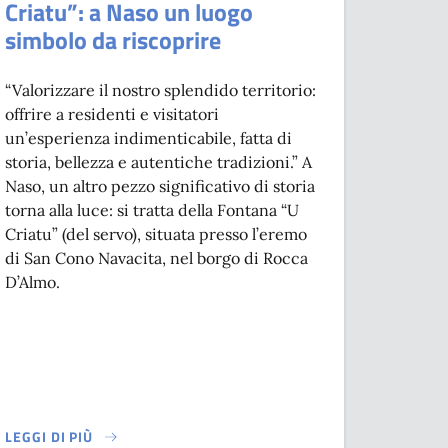
Criatu”: a Naso un luogo
simbolo da riscoprire
“Valorizzare il nostro splendido territorio:
offrire a residenti e visitatori
un’esperienza indimenticabile, fatta di
storia, bellezza e autentiche tradizioni.” A
Naso, un altro pezzo significativo di storia
torna alla luce: si tratta della Fontana “U
Criatu” (del servo), situata presso l’eremo
di San Cono Navacita, nel borgo di Rocca
D’Almo.
LEGGI DI PIÙ
DOC. IL PROGRAMMA
 UN’ESTATE DA INCORNICIARE
SU RINASCE LA “FUNTANA DU CRIATU”: A NASO UN LUOGO SIMB