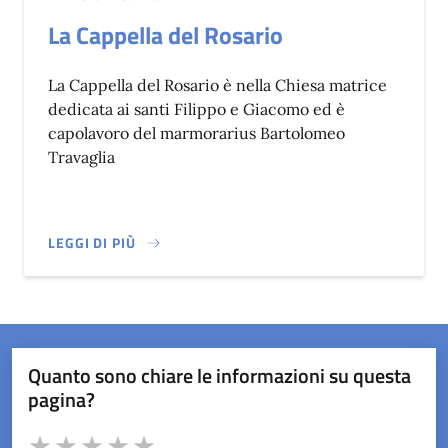
La Cappella del Rosario
La Cappella del Rosario è nella Chiesa matrice
dedicata ai santi Filippo e Giacomo ed è
capolavoro del marmorarius Bartolomeo
Travaglia
LEGGI DI PIÙ
SU LA CAPPELLA DEL ROSARIO
Quanto sono chiare le informazioni su questa
pagina?
Valuta da 1 a 5 stelle la pagina