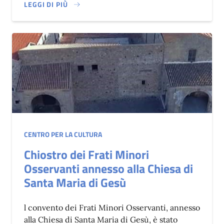
LEGGI DI PIÙ
SU TEATRO VITTORIO ALFIERI
CENTRO PER LA CULTURA
Chiostro dei Frati Minori
Osservanti annesso alla Chiesa di
Santa Maria di Gesù
l convento dei Frati Minori Osservanti, annesso
alla Chiesa di Santa Maria di Gesù, è stato