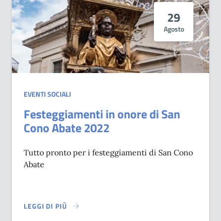
29
Agosto
EVENTI SOCIALI
Festeggiamenti in onore di San
Cono Abate 2022
Tutto pronto per i festeggiamenti di San Cono
Abate
LEGGI DI PIÙ
SU FESTEGGIAMENTI IN ONORE DI SAN CONO ABATE 2022