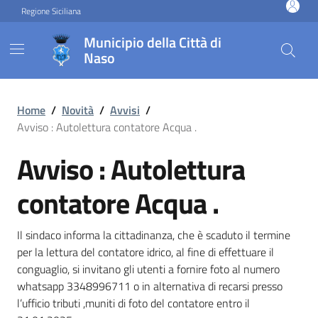
Vai ai contenuti
Vai al footer
Regione Siciliana
Municipio della Città di
Naso
Avviso : Autolettura contat
Home
/
Novità
/
Avvisi
/
Avviso : Autolettura contatore Acqua .
Avviso : Autolettura
contatore Acqua .
Il sindaco informa la cittadinanza, che è scaduto il termine
per la lettura del contatore idrico, al fine di effettuare il
conguaglio, si invitano gli utenti a fornire foto al numero
whatsapp 3348996711 o in alternativa di recarsi presso
l’ufficio tributi ,muniti di foto del contatore entro il