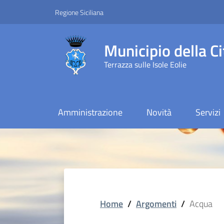
Vai ai contenuti
Vai al footer
Regione Siciliana
Municipio della Ci
Terrazza sulle Isole Eolie
Amministrazione
Novità
Servizi
Home
/
Argomenti
/
Acqua