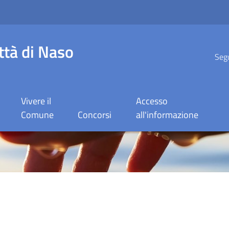
ttà di Naso
Segu
Vivere il
Accesso
Comune
Concorsi
all'informazione