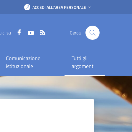
ACCEDI ALL'AREA PERSONALE
Facebook
YouTube
RSS
ici su
Cerca
Comunicazione
Tutti gli
istituzionale
argomenti