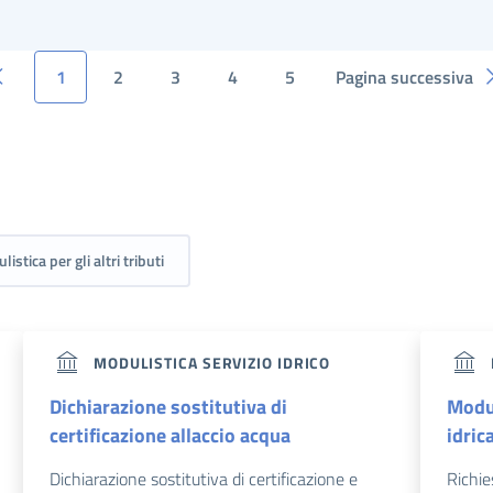
1
2
3
4
5
Pagina successiva
istica per gli altri tributi
MODULISTICA SERVIZIO IDRICO
Dichiarazione sostitutiva di
Modul
certificazione allaccio acqua
idric
Dichiarazione sostitutiva di certificazione e
Richie