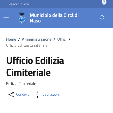
Vai ai contenuti
Vai al footer
Regione Siciliana
Municipio della Città di
Naso
Ufficio Edilizia Cimiteriale
Home
/
Amministrazione
/
Uffici
/
Ufficio Edilizia Cimiteriale
Ufficio Edilizia
Cimiteriale
Edilizia Cimiteriale
Condividi
Vedi azioni