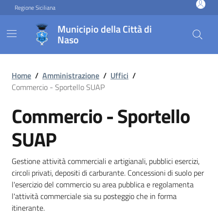
Vai ai contenuti
Vai al footer
Regione Siciliana
Municipio della Città di
Naso
Commercio - Sportello SUA
Home
/
Amministrazione
/
Uffici
/
Commercio - Sportello SUAP
Commercio - Sportello
SUAP
Gestione attività commerciali e artigianali, pubblici esercizi,
circoli privati, depositi di carburante. Concessioni di suolo per
l'esercizio del commercio su area pubblica e regolamenta
l'attività commerciale sia su posteggio che in forma
itinerante.