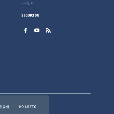
Luoghi
SEGUICI SU
Facebook
YouTube
RSS
COOKIES
L'INFORMATIVA
ZIONI
HO LETTO