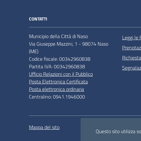
CONTATTI
Municipio della Città di Naso
Leggi le
Via Giuseppe Mazzini, 1 - 98074 Naso
Prenota
(ME)
Richiest
Codice fiscale: 00342960838
Partita IVA: 00342960838
Segnalazi
Ufficio Relazioni con il Pubblico
Posta Elettronica Certificata
Posta elettronica ordinaria
Centralino: 0941.1946000
Mappa del sito
Attuazione misure PNRR
Questo sito utilizza s