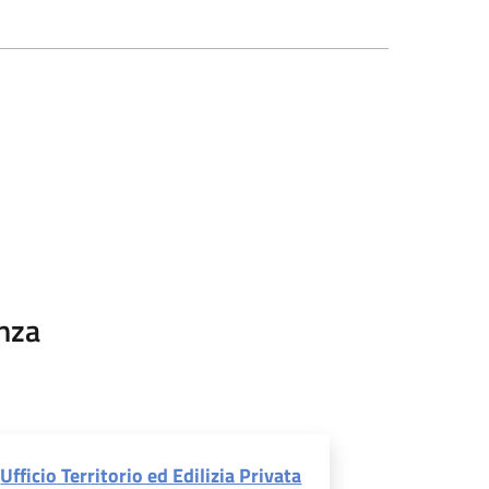
nza
Ufficio Territorio ed Edilizia Privata