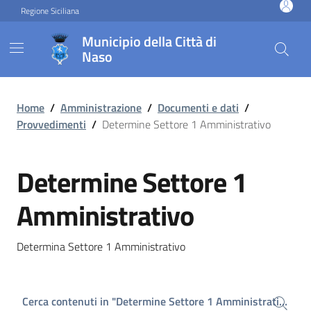
Vai ai contenuti
Vai al footer
Regione Siciliana
Municipio della Città di
Naso
Home
/
Amministrazione
/
Documenti e dati
/
Provvedimenti
/
Determine Settore 1 Amministrativo
Determine Settore 1
Amministrativo
Determina Settore 1 Amministrativo
Cerca contenuti in "Determine Settore 1 Amministrativo"