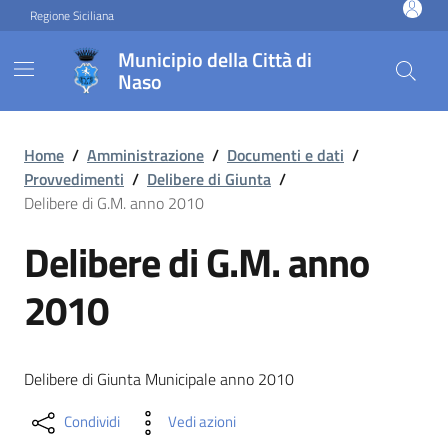
Vai ai contenuti
Vai al footer
Regione Siciliana
Municipio della Città di
Naso
Delibere di G.M. anno 2010
Home
/
Amministrazione
/
Documenti e dati
/
Provvedimenti
/
Delibere di Giunta
/
Delibere di G.M. anno 2010
Delibere di G.M. anno
2010
Delibere di Giunta Municipale anno 2010
Condividi
Vedi azioni