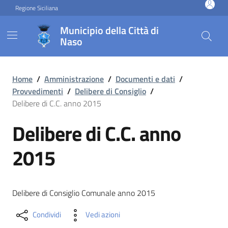
Vai ai contenuti
Vai al footer
Regione Siciliana
Municipio della Città di
Naso
Delibere di C.C. anno 2015
Home
/
Amministrazione
/
Documenti e dati
/
Provvedimenti
/
Delibere di Consiglio
/
Delibere di C.C. anno 2015
Delibere di C.C. anno
2015
Delibere di Consiglio Comunale anno 2015
Condividi
Vedi azioni