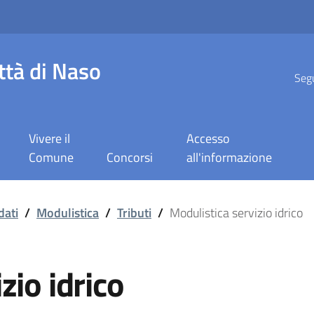
ttà di Naso
Segu
Vivere il
Accesso
Comune
Concorsi
all'informazione
rico
dati
/
Modulistica
/
Tributi
/
Modulistica servizio idrico
zio idrico