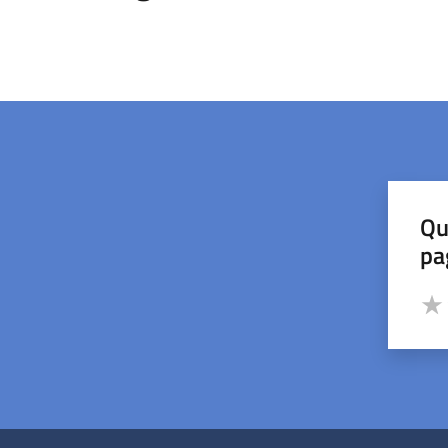
Qu
pa
Valut
Valu