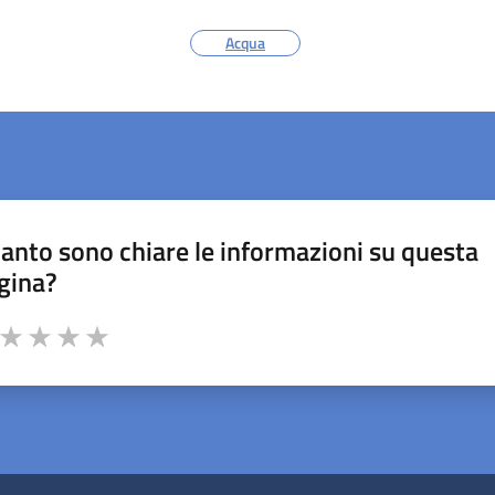
Acqua
anto sono chiare le informazioni su questa
gina?
a da 1 a 5 stelle la pagina
ta 1 stelle su 5
Valuta 2 stelle su 5
Valuta 3 stelle su 5
Valuta 4 stelle su 5
Valuta 5 stelle su 5