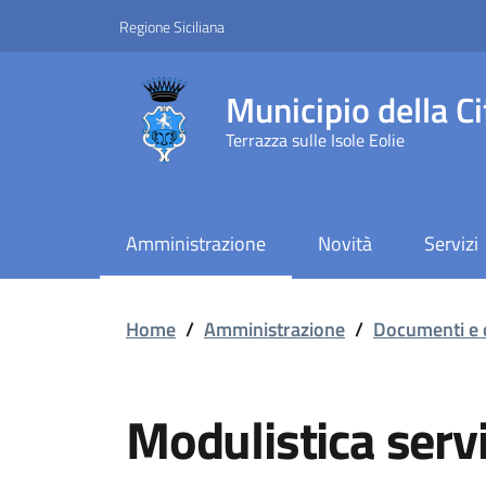
Vai ai contenuti
Vai al footer
Regione Siciliana
Municipio della Ci
Terrazza sulle Isole Eolie
Amministrazione
Novità
Servizi
Modulistica servizio id
Home
/
Amministrazione
/
Documenti e 
Modulistica servi