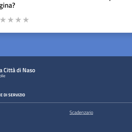
gina?
a da 1 a 5 stelle la pagina
ta 1 stelle su 5
Valuta 2 stelle su 5
Valuta 3 stelle su 5
Valuta 4 stelle su 5
Valuta 5 stelle su 5
a Città di Naso
olie
E DI SERVIZIO
Scadenzario