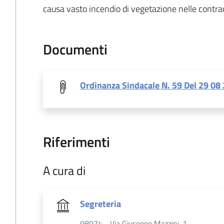
causa vasto incendio di vegetazione nelle contr
Documenti
Ordinanza Sindacale N. 59 Del 29 08
Riferimenti
A cura di
Segreteria
98074 - Via Giuseppe Mazzini, 1