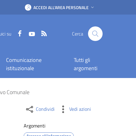
ACCEDI ALL'AREA PERSONALE
Facebook
YouTube
RSS
ici su
Cerca
Comunicazione
Tutti gli
istituzionale
argomenti
ttivazione del Centro 
tivo Comunale
Condividi
Vedi azioni
Argomenti
Accesso all'informazione