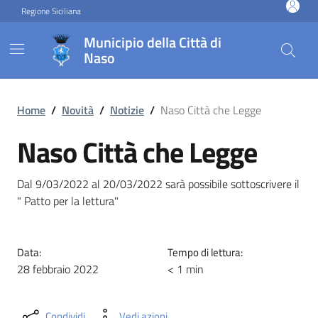
Vai ai contenuti
Vai al footer
Regione Siciliana
Municipio della Città di
Naso
Naso Città che Legge
Home
/
Novità
/
Notizie
/
Naso Città che Legge
Naso Città che Legge
Dal 9/03/2022 al 20/03/2022 sarà possibile sottoscrivere il
" Patto per la lettura"
Data:
Tempo di lettura:
28 febbraio 2022
< 1 min
Condividi
Vedi azioni