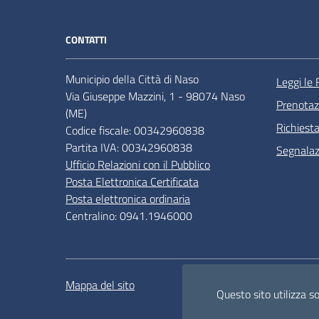
CONTATTI
Municipio della Città di Naso
Leggi le
Via Giuseppe Mazzini, 1 - 98074 Naso
Prenota
(ME)
Richiest
Codice fiscale: 00342960838
Partita IVA: 00342960838
Segnalazi
Ufficio Relazioni con il Pubblico
Posta Elettronica Certificata
Posta elettronica ordinaria
Centralino: 0941.1946000
Mappa del sito
Attuazione misure PNRR
Questo sito utilizza s