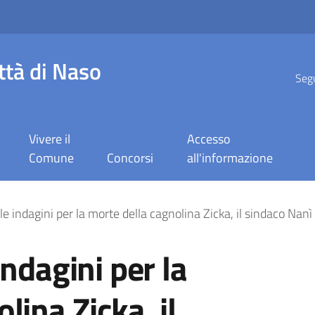
ttà di Naso
Segu
Vivere il
Accesso
Comune
Concorsi
all'informazione
ni per la morte della c
le indagini per la morte della cagnolina Zicka, il sindaco Nan
indagini per la
lina Zicka, il