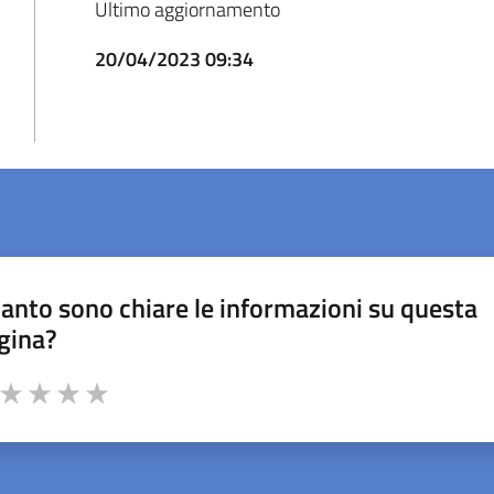
Ultimo aggiornamento
20/04/2023 09:34
anto sono chiare le informazioni su questa
gina?
a da 1 a 5 stelle la pagina
ta 1 stelle su 5
Valuta 2 stelle su 5
Valuta 3 stelle su 5
Valuta 4 stelle su 5
Valuta 5 stelle su 5