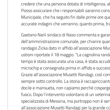
credere che una persona dotata di intelligenza, 
Posso assicurare che i responsabili saranno conseg
Municipale, che ha seguito fin dalle prime ore que
accurate indagini che verranno, quanto prima, tr
Gaetano Nanì sindaco di Naso commenta e garan
dell’amministrazione comunale, per chiarire quan
randagio Zicka dato in affido all’associazione Mu
ustioni riportate il 18 maggio. “La cagnolina randa
tempo è stata assicurata una casa, è stata accudit
microchip e consegnata prima in affido e succes
Grazie all’associazione Musetti Randagi, così come 
sempre sotto controllo. La storia è raccapriccian
docile e mansueta, non capiamo perché cosparger
fuoco. Dopo l’intervento volontario di un veterina
specializzata di Messina, ma purtroppo non è servi
all’associazione Musetti Randagi per la grande co