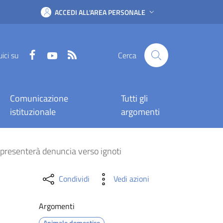
ACCEDI ALL'AREA PERSONALE
Facebook
YouTube
RSS
ici su
Cerca
Comunicazione
Tutti gli
istituzionale
argomenti
agnolina Zicka, il sinda
ì presenterà denuncia verso ignoti
Condividi
Vedi azioni
Argomenti
Animale domestico