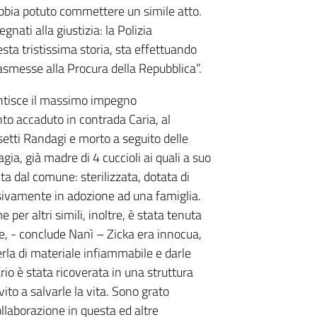
abbia potuto commettere un simile atto.
nati alla giustizia: la Polizia
sta tristissima storia, sta effettuando
asmesse alla Procura della Repubblica”.
tisce il massimo impegno
to accaduto in contrada Caria, al
setti Randagi e morto a seguito delle
gia, già madre di 4 cuccioli ai quali a suo
a dal comune: sterilizzata, dotata di
sivamente in adozione ad una famiglia.
per altri simili, inoltre, è stata tenuta
te, - conclude Nanì – Zicka era innocua,
la di materiale infiammabile e darle
rio è stata ricoverata in una struttura
to a salvarle la vita. Sono grato
llaborazione in questa ed altre