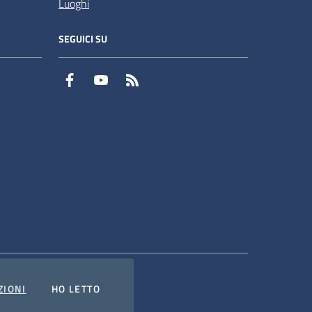
Luoghi
SEGUICI SU
Facebook
YouTube
RSS
COOKIES
L'INFORMATIVA
ZIONI
HO LETTO