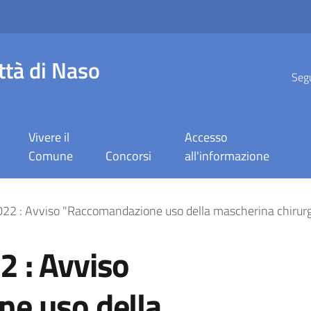
ttà di Naso
Segu
Vivere il
Accesso
Comune
Concorsi
all'informazione
so "Raccomandazione us
2 : Avviso "Raccomandazione uso della mascherina chirurgic
 : Avviso
e uso della