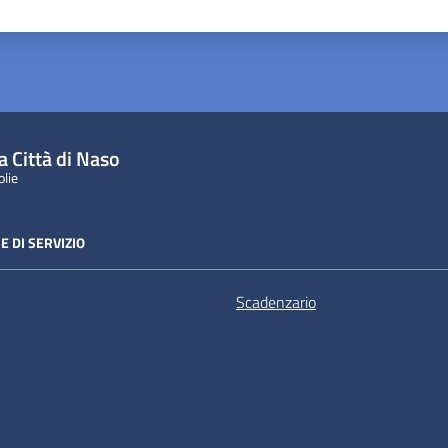
ta 1 stelle su 5
Valuta 2 stelle su 5
Valuta 3 stelle su 5
Valuta 4 stelle su 5
Valuta 5 stelle su 5
a Città di Naso
olie
E DI SERVIZIO
Scadenzario