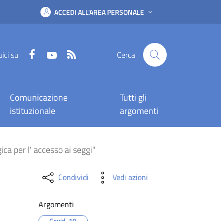
ACCEDI ALL'AREA PERSONALE
Facebook
YouTube
RSS
ici su
Cerca
Comunicazione
Tutti gli
istituzionale
argomenti
o della mascherina chi
a per l' accesso ai seggi"
Condividi
Vedi azioni
Argomenti
Covid-19