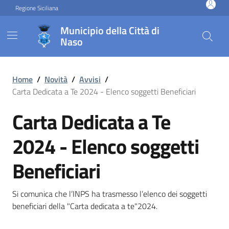
Vai ai contenuti
Vai al footer
Regione Siciliana
Municipio della Città di
Naso
Carta Dedicata a Te 2024 - E
Home
/
Novità
/
Avvisi
/
Carta Dedicata a Te 2024 - Elenco soggetti Beneficiari
Carta Dedicata a Te
2024 - Elenco soggetti
Beneficiari
Si comunica che l’INPS ha trasmesso l’elenco dei soggetti
beneficiari della "Carta dedicata a te"2024.