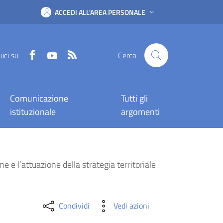
ACCEDI ALL'AREA PERSONALE
Facebook
YouTube
RSS
ici su
Cerca
Comunicazione
Tutti gli
istituzionale
argomenti
alla partecipazione al 
 e l’attuazione della strategia territoriale
Condividi
Vedi azioni