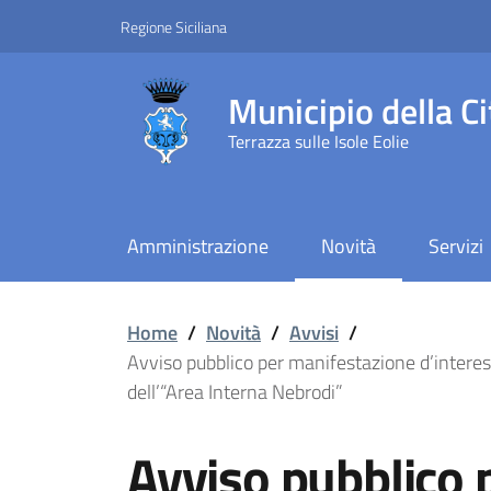
Vai ai contenuti
Vai al footer
Regione Siciliana
Municipio della Ci
Terrazza sulle Isole Eolie
Amministrazione
Novità
Servizi
Avviso pubblico per man
Home
/
Novità
/
Avvisi
/
Avviso pubblico per manifestazione d’interesse
dell’“Area Interna Nebrodi”
Avviso pubblico 