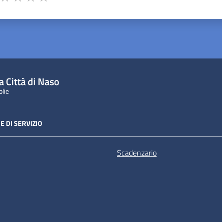
ta 1 stelle su 5
Valuta 2 stelle su 5
Valuta 3 stelle su 5
Valuta 4 stelle su 5
Valuta 5 stelle su 5
a Città di Naso
olie
E DI SERVIZIO
Scadenzario