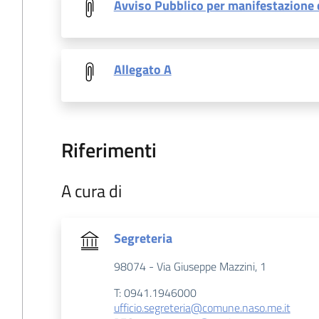
Avviso Pubblico per manifestazione 
Allegato A
Riferimenti
A cura di
Segreteria
98074 - Via Giuseppe Mazzini, 1
T: 0941.1946000
ufficio.segreteria@comune.naso.me.it