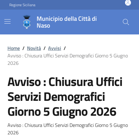
Vai ai contenuti
Vai al footer
Regione Siciliana
Municipio della Città di
Naso
Avviso : Chiusura Uffici Se
Home
/
Novità
/
Avvisi
/
Avviso : Chiusura Uffici Servizi Demografici Giorno 5 Giugno
2026
Avviso : Chiusura Uffici
Servizi Demografici
Giorno 5 Giugno 2026
Avviso : Chiusura Uffici Servizi Demografici Giorno 5 Giugno
2026