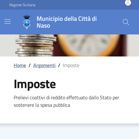
Vai ai contenuti
Vai al footer
Regione Siciliana
Municipio della Città di
Naso
Home
/
Argomenti
/
Imposte
Imposte
Prelievi coattivi di reddito effettuato dallo Stato per
sostenere la spesa pubblica