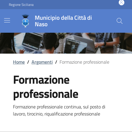
Vai ai contenuti
Vai al footer
Regione Siciliana
Municipio della Città di
Naso
Home
/
Argomenti
/
Formazione professionale
Formazione
professionale
Formazione professionale continua, sul posto di
lavoro, tirocinio, riqualificazione professionale