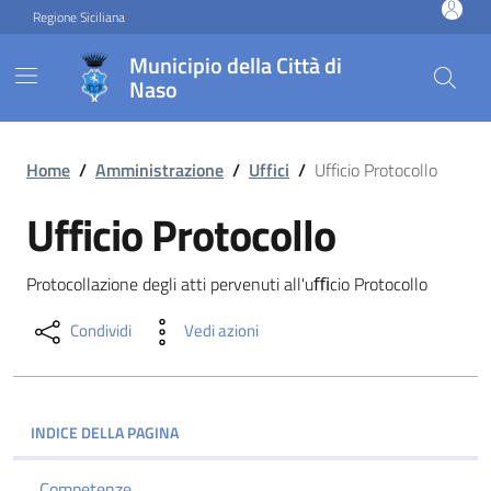
Vai ai contenuti
Vai al footer
Regione Siciliana
Municipio della Città di
Naso
Ufficio Protocollo
Home
/
Amministrazione
/
Uffici
/
Ufficio Protocollo
Ufficio Protocollo
Protocollazione degli atti pervenuti all'uﬃcio Protocollo
Condividi
Vedi azioni
INDICE DELLA PAGINA
Competenze