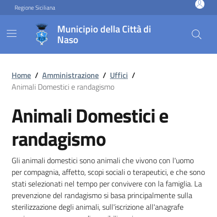
Vai ai contenuti
Vai al footer
Regione Siciliana
Municipio della Città di
Naso
Animali Domestici e randa
Home
/
Amministrazione
/
Uffici
/
Animali Domestici e randagismo
Animali Domestici e
randagismo
Gli animali domestici sono animali che vivono con l'uomo
per compagnia, affetto, scopi sociali o terapeutici, e che sono
stati selezionati nel tempo per convivere con la famiglia. La
prevenzione del randagismo si basa principalmente sulla
sterilizzazione degli animali, sull'iscrizione all'anagrafe