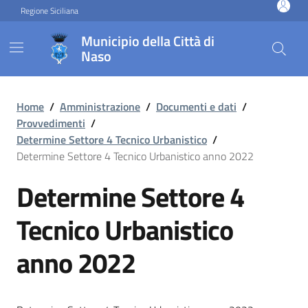
Vai ai contenuti
Vai al footer
Regione Siciliana
Municipio della Città di
Naso
Determine Settore 4 Tecnic
Home
/
Amministrazione
/
Documenti e dati
/
Provvedimenti
/
Determine Settore 4 Tecnico Urbanistico
/
Determine Settore 4 Tecnico Urbanistico anno 2022
Determine Settore 4
Tecnico Urbanistico
anno 2022