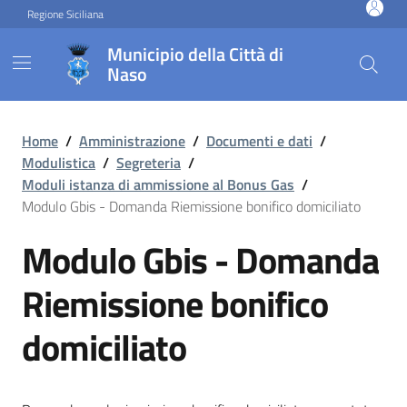
Vai ai contenuti
Vai al footer
Regione Siciliana
Municipio della Città di
Naso
Modulo Gbis - Domanda Riem
Home
/
Amministrazione
/
Documenti e dati
/
Modulistica
/
Segreteria
/
Moduli istanza di ammissione al Bonus Gas
/
Modulo Gbis - Domanda Riemissione bonifico domiciliato
Modulo Gbis - Domanda
Riemissione bonifico
domiciliato