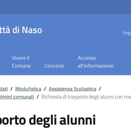
ttà di Naso
Segu
Vivere il
Accesso
Comune
Concorsi
all'informazione
degli alunni con mezzi d
dati
/
Modulistica
/
Assistenza Scolastica
/
pulmini comunali
/
Richiesta di trasporto degli alunni con mez
porto degli alunni