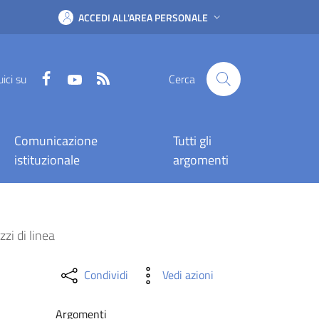
ACCEDI ALL'AREA PERSONALE
Facebook
YouTube
RSS
ici su
Cerca
Comunicazione
Tutti gli
istituzionale
argomenti
i linea
zi di linea
Condividi
Vedi azioni
Argomenti