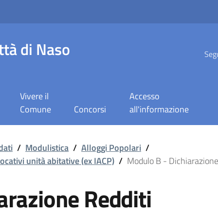
ttà di Naso
Segu
Vivere il
Accesso
Comune
Concorsi
all'informazione
ne Redditi
dati
/
Modulistica
/
Alloggi Popolari
/
cativi unità abitative (ex IACP)
/
Modulo B - Dichiarazione
arazione Redditi