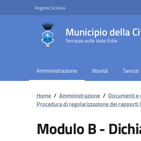
Vai ai contenuti
Vai al footer
Regione Siciliana
Municipio della Ci
Terrazza sulle Isole Eolie
Amministrazione
Novità
Servizi
Modulo B - Dichiarazio
Home
/
Amministrazione
/
Documenti e 
Procedura di regolarizzazione dei rapporti lo
Modulo B - Dichi