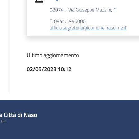
98074 - Via Giuseppe Mazzini, 1
T: 0941.1946000
ufficio.segreteria@comune.naso.me.it
Ultimo aggiornamento
02/05/2023 10:12
a Città di Naso
olie