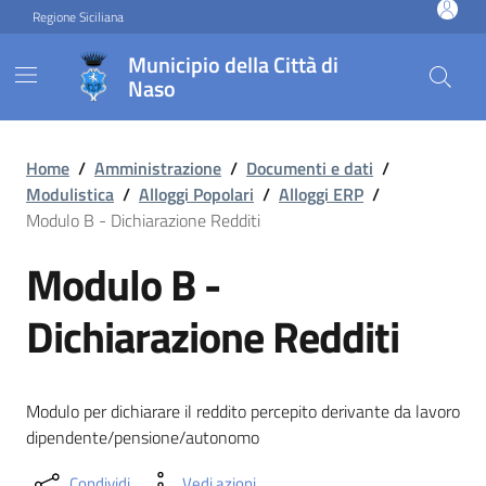
Vai ai contenuti
Vai al footer
Regione Siciliana
Municipio della Città di
Naso
Modulo B - Dichiarazione Re
Home
/
Amministrazione
/
Documenti e dati
/
Modulistica
/
Alloggi Popolari
/
Alloggi ERP
/
Modulo B - Dichiarazione Redditi
Modulo B -
Dichiarazione Redditi
Modulo per dichiarare il reddito percepito derivante da lavoro
dipendente/pensione/autonomo
Condividi
Vedi azioni