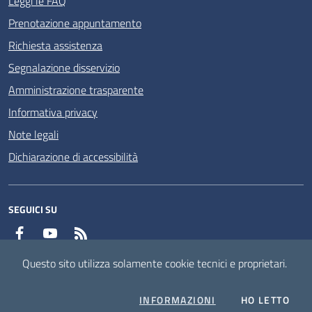
Leggi le FAQ
Prenotazione appuntamento
Richiesta assistenza
Segnalazione disservizio
Amministrazione trasparente
Informativa privacy
Note legali
Dichiarazione di accessibilità
SEGUICI SU
Facebook
YouTube
RSS
Questo sito utilizza solamente cookie tecnici e proprietari.
Mappa del sito
Attuazione misure PNRR
COOKIES
L'I
INFORMAZIONI
HO LETTO