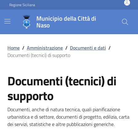
Vai ai contenuti
Vai al footer
Regione Siciliana
Municipio della Città di
Naso
Documenti (tecnici) di supp
Home
/
Amministrazione
/
Documenti e dati
/
Documenti (tecnici) di supporto
Documenti (tecnici) di
supporto
Documenti, anche di natura tecnica, quali pianificazione
urbanistica e di settore, documenti di progetto, edilizia, carta
dei servizi, statistiche e altre pubblicazioni generiche.